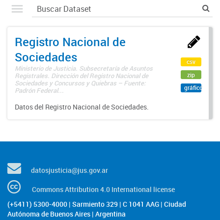
Registro Nacional de
Sociedades
csv
Ministerio de Justicia. Subsecretaría de Asuntos
zip
Registrales. Dirección del Registro Nacional de
Sociedades y Concursos y Quiebras – Fuente:
gráfico
Padrón Federal...
Datos del Registro Nacional de Sociedades.
datosjusticia@jus.gov.ar
Commons Attribution 4.0 International license
(+5411) 5300-4000 | Sarmiento 329 | C 1041 AAG | Ciudad
Autónoma de Buenos Aires | Argentina