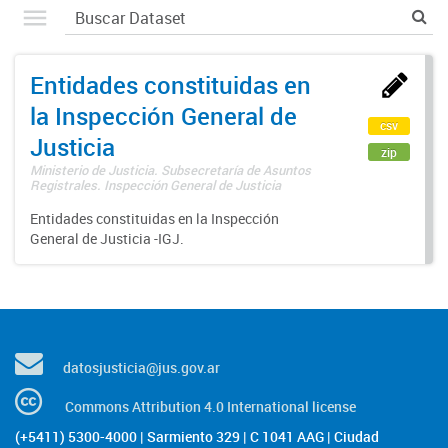
Entidades constituidas en
la Inspección General de
csv
Justicia
zip
Ministerio de Justicia. Subsecretaría de Asuntos
Registrales. Inspección General de Justicia
Entidades constituidas en la Inspección
General de Justicia -IGJ.
datosjusticia@jus.gov.ar
Commons Attribution 4.0 International license
(+5411) 5300-4000 | Sarmiento 329 | C 1041 AAG | Ciudad