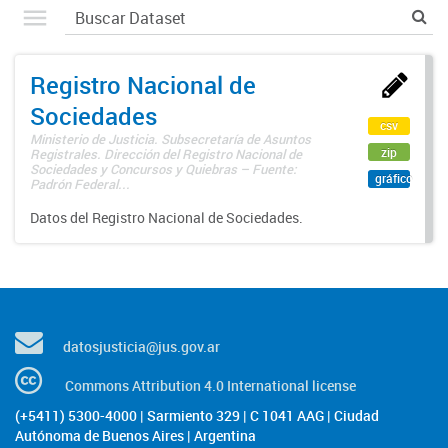
Registro Nacional de
Sociedades
csv
Ministerio de Justicia. Subsecretaría de Asuntos
zip
Registrales. Dirección del Registro Nacional de
Sociedades y Concursos y Quiebras – Fuente:
gráfico
Padrón Federal...
Datos del Registro Nacional de Sociedades.
datosjusticia@jus.gov.ar
Commons Attribution 4.0 International license
(+5411) 5300-4000 | Sarmiento 329 | C 1041 AAG | Ciudad
Autónoma de Buenos Aires | Argentina