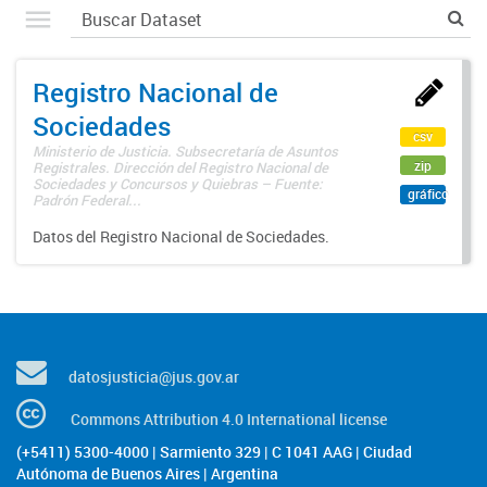
Registro Nacional de
Sociedades
csv
Ministerio de Justicia. Subsecretaría de Asuntos
zip
Registrales. Dirección del Registro Nacional de
Sociedades y Concursos y Quiebras – Fuente:
gráfico
Padrón Federal...
Datos del Registro Nacional de Sociedades.
datosjusticia@jus.gov.ar
Commons Attribution 4.0 International license
(+5411) 5300-4000 | Sarmiento 329 | C 1041 AAG | Ciudad
Autónoma de Buenos Aires | Argentina