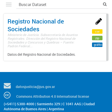
Registro Nacional de
Sociedades
csv
Ministerio de Justicia. Subsecretaría de Asuntos
zip
Registrales. Dirección del Registro Nacional de
Sociedades y Concursos y Quiebras – Fuente:
gráfico
Padrón Federal...
Datos del Registro Nacional de Sociedades.
datosjusticia@jus.gov.ar
Commons Attribution 4.0 International license
(+5411) 5300-4000 | Sarmiento 329 | C 1041 AAG | Ciudad
Autónoma de Buenos Aires | Argentina