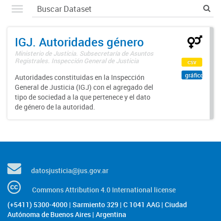
IGJ. Autoridades género
Ministerio de Justicia. Subsecretaría de Asuntos
Registrales. Inspección General de Justicia
csv
gráfico
Autoridades constituidas en la Inspección
General de Justicia (IGJ) con el agregado del
tipo de sociedad a la que pertenece y el dato
de género de la autoridad.
datosjusticia@jus.gov.ar
Commons Attribution 4.0 International license
(+5411) 5300-4000 | Sarmiento 329 | C 1041 AAG | Ciudad
Autónoma de Buenos Aires | Argentina