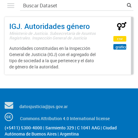
IGJ. Autoridades género
Ministerio de Justicia. Subsecretaría de Asuntos
Registrales. Inspección General de Justicia
csv
gráfico
Autoridades constituidas en la Inspección
General de Justicia (IGJ) con el agregado del
tipo de sociedad a la que pertenece y el dato
de género de la autoridad.
datosjusticia@jus.gov.ar
Commons Attribution 4.0 International license
(+5411) 5300-4000 | Sarmiento 329 | C 1041 AAG | Ciudad
Autónoma de Buenos Aires | Argentina