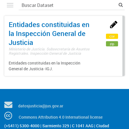
Entidades constituidas en
la Inspección General de
csv
Justicia
zip
Ministerio de Justicia. Subsecretaría de Asuntos
Registrales. Inspección General de Justicia
Entidades constituidas en la Inspección
General de Justicia -IGJ.
datosjusticia@jus.gov.ar
Commons Attribution 4.0 International license
(+5411) 5300-4000 | Sarmiento 329 | C 1041 AAG | Ciudad