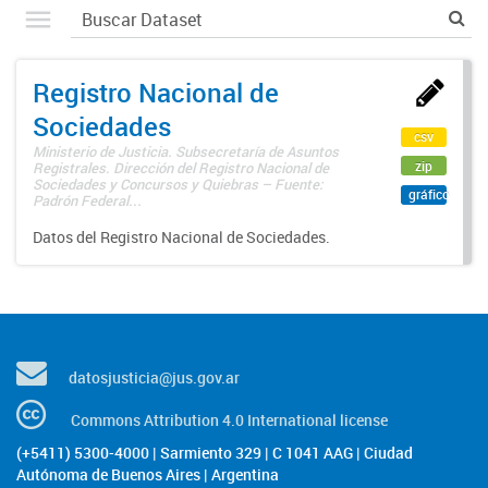
Registro Nacional de
Sociedades
csv
Ministerio de Justicia. Subsecretaría de Asuntos
zip
Registrales. Dirección del Registro Nacional de
Sociedades y Concursos y Quiebras – Fuente:
gráfico
Padrón Federal...
Datos del Registro Nacional de Sociedades.
datosjusticia@jus.gov.ar
Commons Attribution 4.0 International license
(+5411) 5300-4000 | Sarmiento 329 | C 1041 AAG | Ciudad
Autónoma de Buenos Aires | Argentina