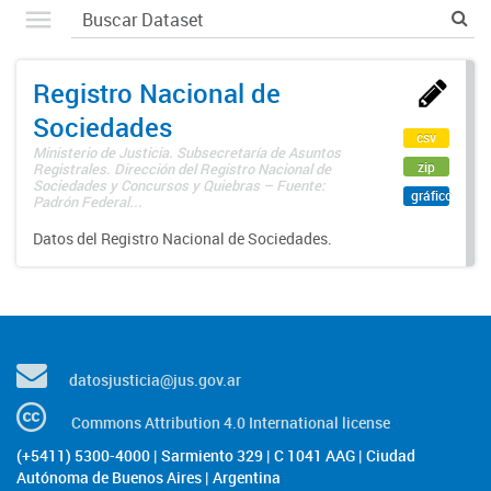
Registro Nacional de
Sociedades
csv
Ministerio de Justicia. Subsecretaría de Asuntos
zip
Registrales. Dirección del Registro Nacional de
Sociedades y Concursos y Quiebras – Fuente:
gráfico
Padrón Federal...
Datos del Registro Nacional de Sociedades.
datosjusticia@jus.gov.ar
Commons Attribution 4.0 International license
(+5411) 5300-4000 | Sarmiento 329 | C 1041 AAG | Ciudad
Autónoma de Buenos Aires | Argentina