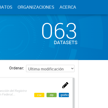
DATOS
ORGANIZACIONES
ACERCA
063
DATASETS
Ordenar
ección del Registro
 Federal...
csv
zip
gráfico