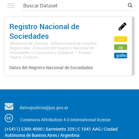
Registro Nacional de
Sociedades
csv
Ministerio de Justicia. Subsecretaría de Asuntos
zip
Registrales. Dirección del Registro Nacional de
Sociedades y Concursos y Quiebras – Fuente:
gráfico
Padrón Federal...
Datos del Registro Nacional de Sociedades.
datosjusticia@jus.gov.ar
Commons Attribution 4.0 International license
(+5411) 5300-4000 | Sarmiento 329 | C 1041 AAG | Ciudad
Autónoma de Buenos Aires | Argentina