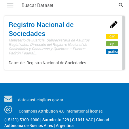
Registro Nacional de
Sociedades
csv
Ministerio de Justicia. Subsecretaría de Asuntos
zip
Registrales. Dirección del Registro Nacional de
Sociedades y Concursos y Quiebras – Fuente:
gráfico
Padrón Federal...
Datos del Registro Nacional de Sociedades.
datosjusticia@jus.gov.ar
Commons Attribution 4.0 International license
(+5411) 5300-4000 | Sarmiento 329 | C 1041 AAG | Ciudad
Autónoma de Buenos Aires | Argentina