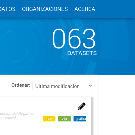
DATOS
ORGANIZACIONES
ACERCA
063
DATASETS
Ordenar
ección del Registro
 Federal...
csv
zip
gráfico