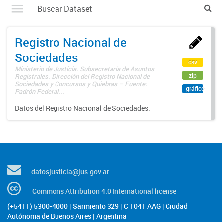
Registro Nacional de
Sociedades
csv
Ministerio de Justicia. Subsecretaría de Asuntos
zip
Registrales. Dirección del Registro Nacional de
Sociedades y Concursos y Quiebras – Fuente:
gráfico
Padrón Federal...
Datos del Registro Nacional de Sociedades.
datosjusticia@jus.gov.ar
Commons Attribution 4.0 International license
(+5411) 5300-4000 | Sarmiento 329 | C 1041 AAG | Ciudad
Autónoma de Buenos Aires | Argentina