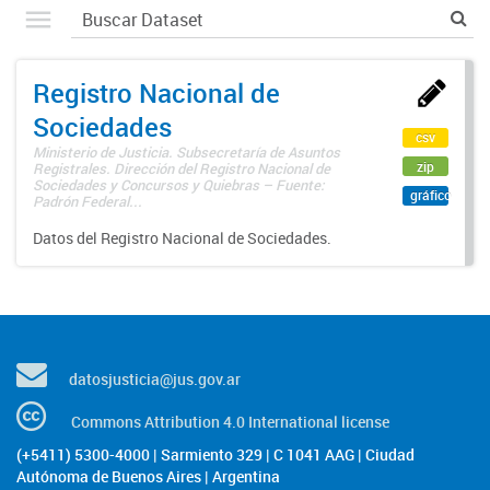
Registro Nacional de
Sociedades
csv
Ministerio de Justicia. Subsecretaría de Asuntos
zip
Registrales. Dirección del Registro Nacional de
Sociedades y Concursos y Quiebras – Fuente:
gráfico
Padrón Federal...
Datos del Registro Nacional de Sociedades.
datosjusticia@jus.gov.ar
Commons Attribution 4.0 International license
(+5411) 5300-4000 | Sarmiento 329 | C 1041 AAG | Ciudad
Autónoma de Buenos Aires | Argentina