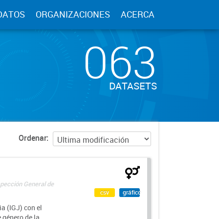
DATOS
ORGANIZACIONES
ACERCA
063
DATASETS
Ordenar
spección General de
csv
gráfico
a (IGJ) con el
e género de la