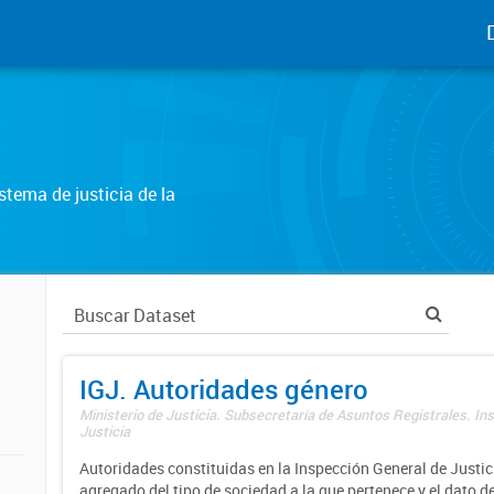
tema de justicia de la
IGJ. Autoridades género
Ministerio de Justicia. Subsecretaría de Asuntos Registrales. In
Justicia
Autoridades constituidas en la Inspección General de Justici
agregado del tipo de sociedad a la que pertenece y el dato d