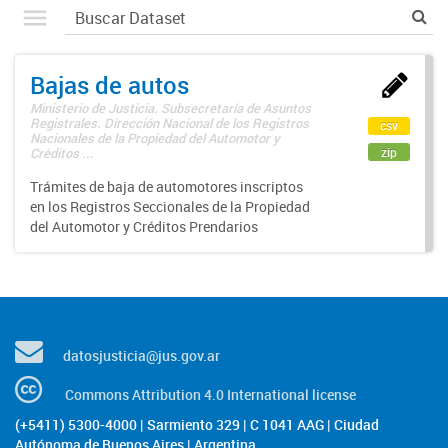
Bajas de autos
Ministerio de Justicia. Subsecretaría de Asuntos
Registrales. Dirección Nacional de los Registros
csv
Nacionales de la Propiedad del Automotor y
zip
Créditos ...
Trámites de baja de automotores inscriptos
en los Registros Seccionales de la Propiedad
del Automotor y Créditos Prendarios
datosjusticia@jus.gov.ar
Commons Attribution 4.0 International license
(+5411) 5300-4000 | Sarmiento 329 | C 1041 AAG | Ciudad
Autónoma de Buenos Aires | Argentina