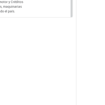
motor y Créditos
s, maquinarias
do el país.