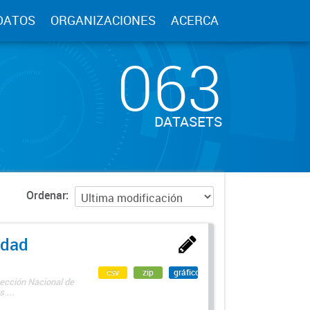
DATOS
ORGANIZACIONES
ACERCA
063
DATASETS
Ordenar
edad
csv
zip
gráfico
rección Nacional de
 ...