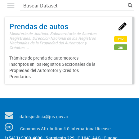
Prendas de autos
Ministerio de Justicia. Subsecretaría de Asuntos
Registrales. Dirección Nacional de los Registros
csv
Nacionales de la Propiedad del Automotor y
zip
Créditos ...
Trámites de prenda de automotores
inscriptos en los Registros Seccionales de la
Propiedad del Automotor y Créditos
Prendarios.
datosjusticia@jus.gov.ar
Commons Attribution 4.0 International license
(+5411) 5300-4000 | Sarmiento 329 | C 1041 AAG | Ciudad