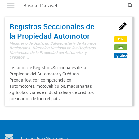
Registros Seccionales de
la Propiedad Automotor
csv
Ministerio de Justicia. Subsecretaría de Asuntos
zip
Registrales. Dirección Nacional de los Registros
Nacionales de la Propiedad del Automotor y
gráfico
Créditos ...
Listados de Registros Seccionales de la
Propiedad del Automotor y Créditos
Prendarios, con competencia en
automotores, motovehículos, maquinarias
agrícolas, viales e industriales y de créditos
prendarios de todo el país.
datosjusticia@jus.gov.ar