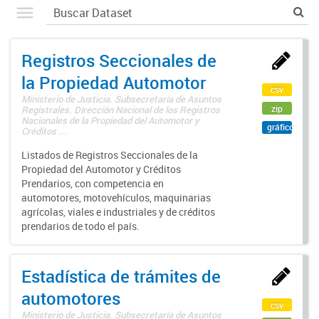
Registros Seccionales de
la Propiedad Automotor
csv
Ministerio de Justicia. Subsecretaría de Asuntos
zip
Registrales. Dirección Nacional de los Registros
Nacionales de la Propiedad del Automotor y
gráfico
Créditos ...
Listados de Registros Seccionales de la
Propiedad del Automotor y Créditos
Prendarios, con competencia en
automotores, motovehículos, maquinarias
agrícolas, viales e industriales y de créditos
prendarios de todo el país.
Estadística de trámites de
automotores
csv
Ministerio de Justicia. Subsecretaría de Asuntos