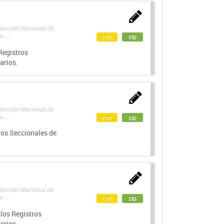
rección Nacional de
 ...
csv
zip
Registros
arios.
rección Nacional de
 ...
csv
zip
ros Seccionales de
rección Nacional de
 ...
csv
zip
los Registros
arios.