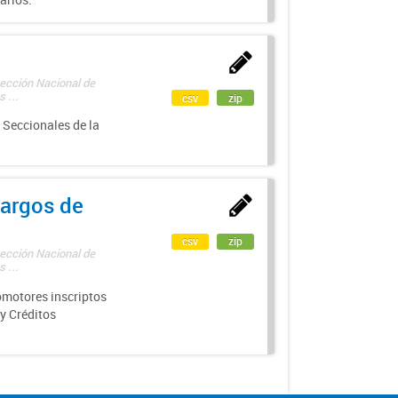
rección Nacional de
 ...
csv
zip
 Seccionales de la
argos de
csv
zip
rección Nacional de
 ...
motores inscriptos
y Créditos