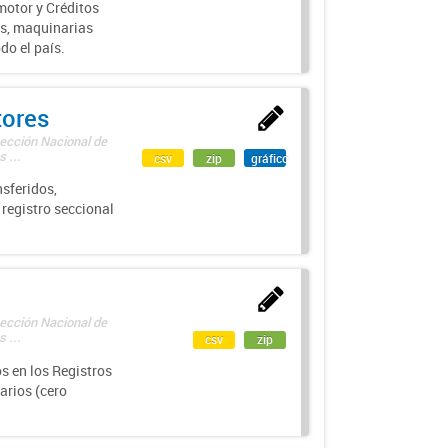
motor y Créditos
s, maquinarias
do el país.
tores
rección Nacional de
 ...
csv
zip
gráfico
sferidos,
 registro seccional
rección Nacional de
 ...
csv
zip
s en los Registros
arios (cero