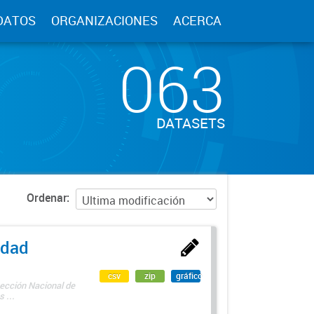
DATOS
ORGANIZACIONES
ACERCA
063
DATASETS
Ordenar
edad
csv
zip
gráfico
rección Nacional de
 ...