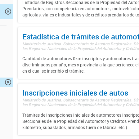
Listados de Registros Seccionales de la Propiedad del Auto
Prendarios, con competencia en automotores, motovehículo
agrícolas, viales e industriales y de créditos prendarios de to
Estadística de trámites de automo
Ministerio de Justicia. Subsecretaría de Asuntos Registrales. Di
los Registros Nacionales de la Propiedad del Automotor y Créditos
Cantidad de automotores 0km inscriptos y automotores tran
discriminados por año, mes y provincia a la que pertenece el
en el cual se inscribió el trámite.
Inscripciones iniciales de autos
Ministerio de Justicia. Subsecretaría de Asuntos Registrales. Di
los Registros Nacionales de la Propiedad del Automotor y Créditos
Trámites de inscripciones iniciales de automotores inscripto
Seccionales de la Propiedad del Automotor y Créditos Prend
kilómetro, subastados, armados fuera de fábrica, etc.)