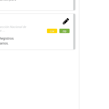
rección Nacional de
 ...
csv
zip
Registros
arios.