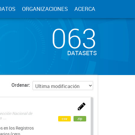
DATOS
ORGANIZACIONES
ACERCA
063
DATASETS
Ordenar
rección Nacional de
 ...
csv
zip
s en los Registros
arios (cero