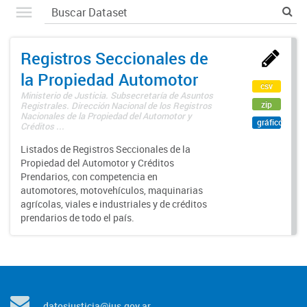
Registros Seccionales de
la Propiedad Automotor
csv
Ministerio de Justicia. Subsecretaría de Asuntos
zip
Registrales. Dirección Nacional de los Registros
Nacionales de la Propiedad del Automotor y
gráfico
Créditos ...
Listados de Registros Seccionales de la
Propiedad del Automotor y Créditos
Prendarios, con competencia en
automotores, motovehículos, maquinarias
agrícolas, viales e industriales y de créditos
prendarios de todo el país.
datosjusticia@jus.gov.ar