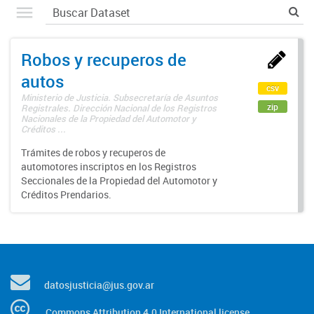
Robos y recuperos de
autos
csv
Ministerio de Justicia. Subsecretaría de Asuntos
zip
Registrales. Dirección Nacional de los Registros
Nacionales de la Propiedad del Automotor y
Créditos ...
Trámites de robos y recuperos de
automotores inscriptos en los Registros
Seccionales de la Propiedad del Automotor y
Créditos Prendarios.
datosjusticia@jus.gov.ar
Commons Attribution 4.0 International license