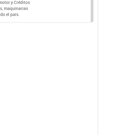
motor y Créditos
s, maquinarias
do el país.