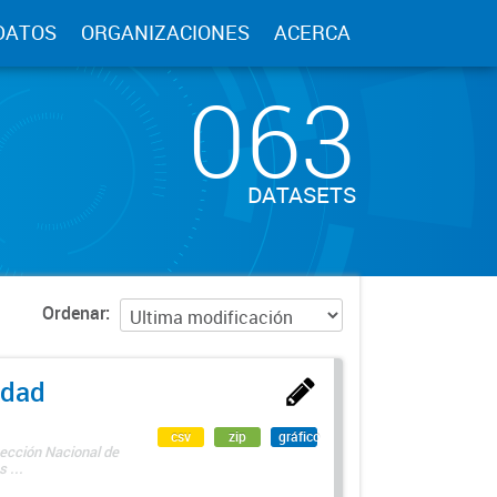
DATOS
ORGANIZACIONES
ACERCA
063
DATASETS
Ordenar
edad
csv
zip
gráfico
rección Nacional de
 ...