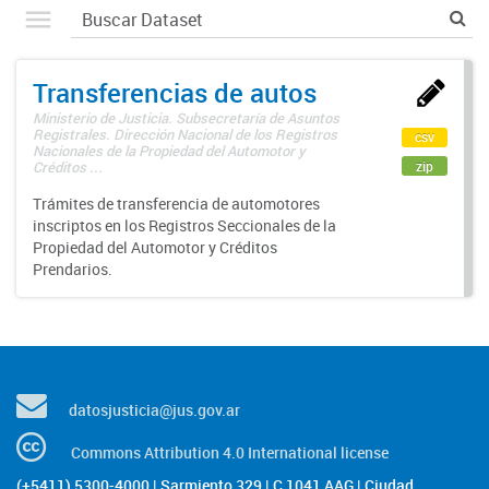
Transferencias de autos
Ministerio de Justicia. Subsecretaría de Asuntos
Registrales. Dirección Nacional de los Registros
csv
Nacionales de la Propiedad del Automotor y
zip
Créditos ...
Trámites de transferencia de automotores
inscriptos en los Registros Seccionales de la
Propiedad del Automotor y Créditos
Prendarios.
datosjusticia@jus.gov.ar
Commons Attribution 4.0 International license
(+5411) 5300-4000 | Sarmiento 329 | C 1041 AAG | Ciudad