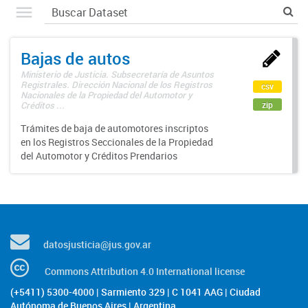
Bajas de autos
Ministerio de Justicia. Subsecretaría de Asuntos
Registrales. Dirección Nacional de los Registros
csv
Nacionales de la Propiedad del Automotor y
zip
Créditos ...
Trámites de baja de automotores inscriptos
en los Registros Seccionales de la Propiedad
del Automotor y Créditos Prendarios
datosjusticia@jus.gov.ar
Commons Attribution 4.0 International license
(+5411) 5300-4000 | Sarmiento 329 | C 1041 AAG | Ciudad
Autónoma de Buenos Aires | Argentina