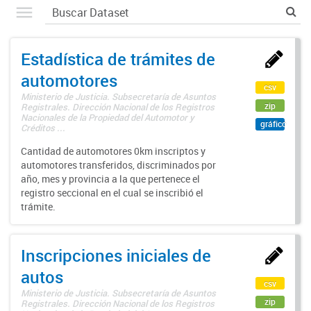
Estadística de trámites de
automotores
csv
Ministerio de Justicia. Subsecretaría de Asuntos
zip
Registrales. Dirección Nacional de los Registros
Nacionales de la Propiedad del Automotor y
gráfico
Créditos ...
Cantidad de automotores 0km inscriptos y
automotores transferidos, discriminados por
año, mes y provincia a la que pertenece el
registro seccional en el cual se inscribió el
trámite.
Inscripciones iniciales de
autos
csv
Ministerio de Justicia. Subsecretaría de Asuntos
zip
Registrales. Dirección Nacional de los Registros