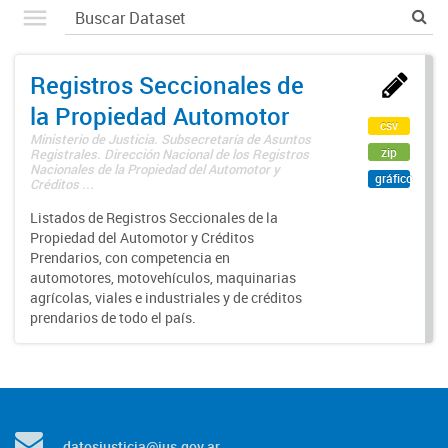
Registros Seccionales de
la Propiedad Automotor
csv
Ministerio de Justicia. Subsecretaría de Asuntos
zip
Registrales. Dirección Nacional de los Registros
Nacionales de la Propiedad del Automotor y
gráfico
Créditos ...
Listados de Registros Seccionales de la
Propiedad del Automotor y Créditos
Prendarios, con competencia en
automotores, motovehículos, maquinarias
agrícolas, viales e industriales y de créditos
prendarios de todo el país.
datosjusticia@jus.gov.ar