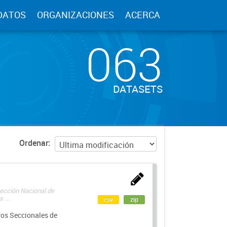
DATOS
ORGANIZACIONES
ACERCA
063
DATASETS
Ordenar
rección Nacional de
 ...
csv
zip
ros Seccionales de