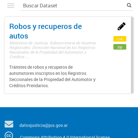
Robos y recuperos de
autos
csv
Ministerio de Justicia. Subsecretaría de Asuntos
zip
Registrales. Dirección Nacional de los Registros
Nacionales de la Propiedad del Automotor y
Créditos ...
Trámites de robos y recuperos de
automotores inscriptos en los Registros
Seccionales de la Propiedad del Automotor y
Créditos Prendarios.
datosjusticia@jus.gov.ar
Commons Attribution 4.0 International license