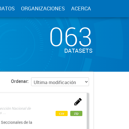
DATOS
ORGANIZACIONES
ACERCA
063
DATASETS
Ordenar
rección Nacional de
 ...
csv
zip
 Seccionales de la