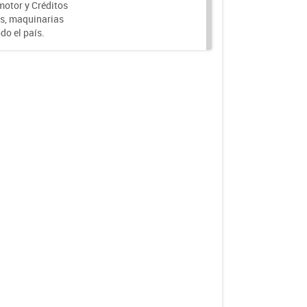
motor y Créditos
s, maquinarias
do el país.