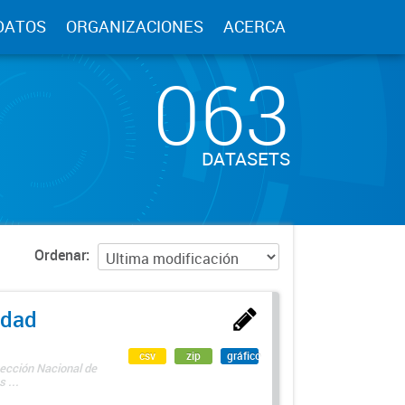
DATOS
ORGANIZACIONES
ACERCA
063
DATASETS
Ordenar
edad
csv
zip
gráfico
rección Nacional de
 ...