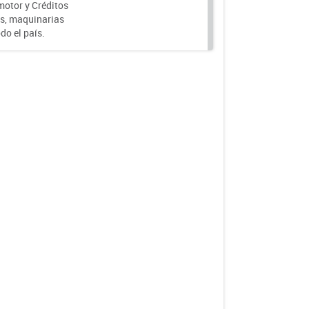
motor y Créditos
s, maquinarias
do el país.