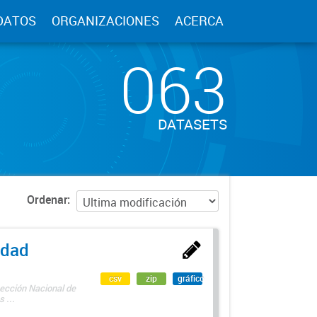
DATOS
ORGANIZACIONES
ACERCA
063
DATASETS
Ordenar
edad
csv
zip
gráfico
rección Nacional de
 ...