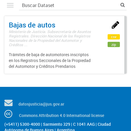
Bajas de autos
Ministerio de Justicia. Subsecretaría de Asuntos
Registrales. Dirección Nacional de los Registros
csv
Nacionales de la Propiedad del Automotor y
zip
Créditos ...
Trámites de baja de automotores inscriptos
en los Registros Seccionales de la Propiedad
del Automotor y Créditos Prendarios
datosjusticia@jus.gov.ar
Commons Attribution 4.0 International license
(+5411) 5300-4000 | Sarmiento 329 | C 1041 AAG | Ciudad
Autónoma de Buenos Aires | Argentina