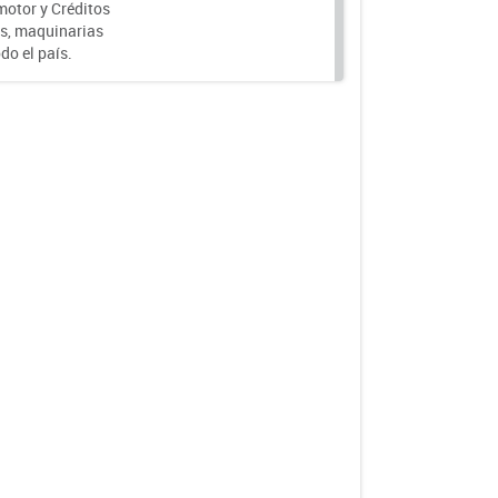
motor y Créditos
s, maquinarias
do el país.