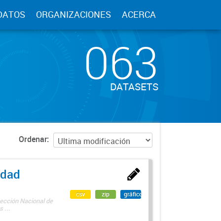
DATOS
ORGANIZACIONES
ACERCA
063
DATASETS
Ordenar
edad
csv
zip
gráfico
rección Nacional de
 ...