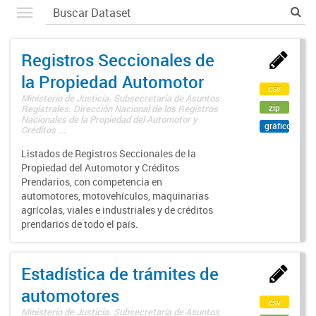
Registros Seccionales de
la Propiedad Automotor
csv
Ministerio de Justicia. Subsecretaría de Asuntos
zip
Registrales. Dirección Nacional de los Registros
Nacionales de la Propiedad del Automotor y
gráfico
Créditos ...
Listados de Registros Seccionales de la
Propiedad del Automotor y Créditos
Prendarios, con competencia en
automotores, motovehículos, maquinarias
agrícolas, viales e industriales y de créditos
prendarios de todo el país.
Estadística de trámites de
automotores
csv
Ministerio de Justicia. Subsecretaría de Asuntos