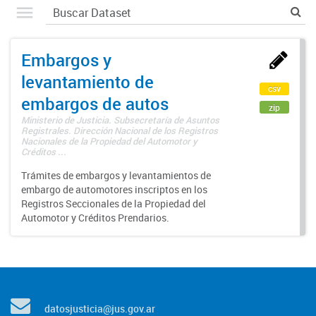
Embargos y
levantamiento de
csv
embargos de autos
zip
Ministerio de Justicia. Subsecretaría de Asuntos
Registrales. Dirección Nacional de los Registros
Nacionales de la Propiedad del Automotor y
Créditos ...
Trámites de embargos y levantamientos de
embargo de automotores inscriptos en los
Registros Seccionales de la Propiedad del
Automotor y Créditos Prendarios.
datosjusticia@jus.gov.ar