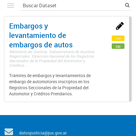
Embargos y
levantamiento de
csv
embargos de autos
zip
Ministerio de Justicia. Subsecretaría de Asuntos
Registrales. Dirección Nacional de los Registros
Nacionales de la Propiedad del Automotor y
Créditos ...
Trámites de embargos y levantamientos de
embargo de automotores inscriptos en los
Registros Seccionales de la Propiedad del
Automotor y Créditos Prendarios.
datosjusticia@jus.gov.ar