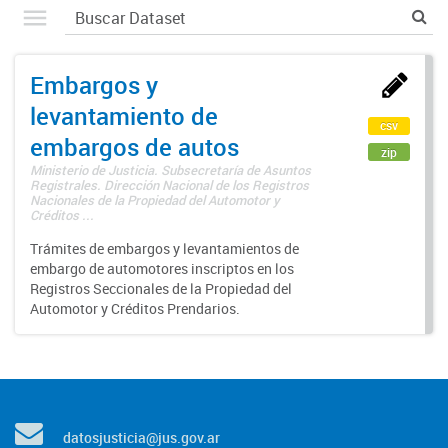
Embargos y
levantamiento de
csv
embargos de autos
zip
Ministerio de Justicia. Subsecretaría de Asuntos
Registrales. Dirección Nacional de los Registros
Nacionales de la Propiedad del Automotor y
Créditos ...
Trámites de embargos y levantamientos de
embargo de automotores inscriptos en los
Registros Seccionales de la Propiedad del
Automotor y Créditos Prendarios.
datosjusticia@jus.gov.ar