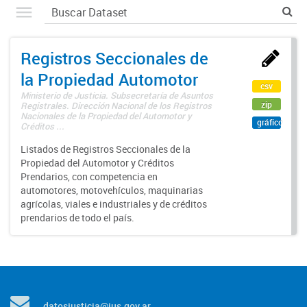
Registros Seccionales de
la Propiedad Automotor
csv
Ministerio de Justicia. Subsecretaría de Asuntos
zip
Registrales. Dirección Nacional de los Registros
Nacionales de la Propiedad del Automotor y
gráfico
Créditos ...
Listados de Registros Seccionales de la
Propiedad del Automotor y Créditos
Prendarios, con competencia en
automotores, motovehículos, maquinarias
agrícolas, viales e industriales y de créditos
prendarios de todo el país.
datosjusticia@jus.gov.ar