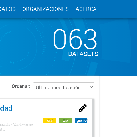
DATOS
ORGANIZACIONES
ACERCA
063
DATASETS
Ordenar
edad
csv
zip
gráfico
rección Nacional de
 ...