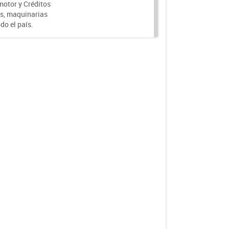
motor y Créditos
s, maquinarias
do el país.