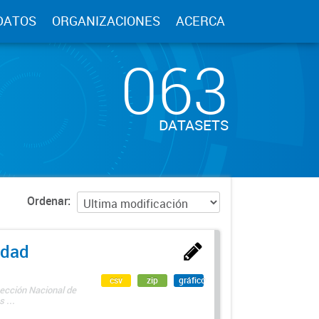
DATOS
ORGANIZACIONES
ACERCA
063
DATASETS
Ordenar
edad
csv
zip
gráfico
rección Nacional de
 ...