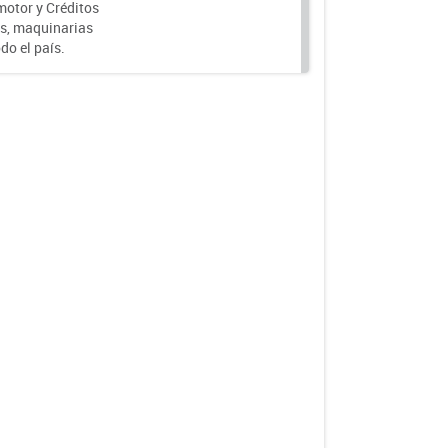
motor y Créditos
s, maquinarias
do el país.