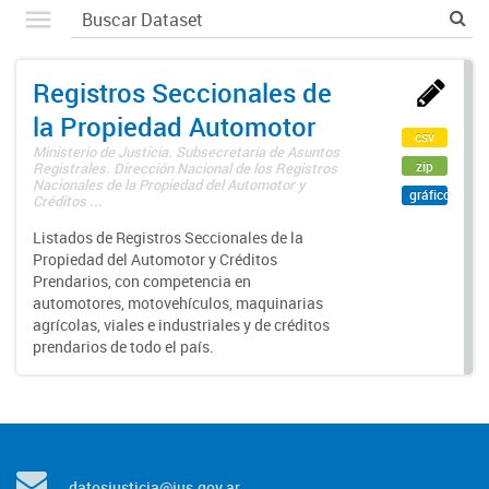
Registros Seccionales de
la Propiedad Automotor
csv
Ministerio de Justicia. Subsecretaría de Asuntos
zip
Registrales. Dirección Nacional de los Registros
Nacionales de la Propiedad del Automotor y
gráfico
Créditos ...
Listados de Registros Seccionales de la
Propiedad del Automotor y Créditos
Prendarios, con competencia en
automotores, motovehículos, maquinarias
agrícolas, viales e industriales y de créditos
prendarios de todo el país.
datosjusticia@jus.gov.ar