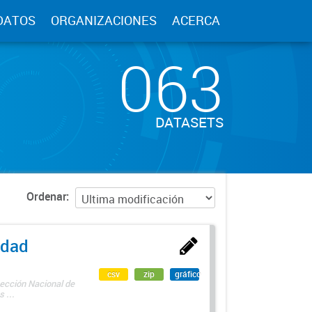
DATOS
ORGANIZACIONES
ACERCA
063
DATASETS
Ordenar
edad
csv
zip
gráfico
rección Nacional de
 ...