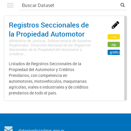
Registros Seccionales de
la Propiedad Automotor
csv
Ministerio de Justicia. Subsecretaría de Asuntos
zip
Registrales. Dirección Nacional de los Registros
Nacionales de la Propiedad del Automotor y
gráfico
Créditos ...
Listados de Registros Seccionales de la
Propiedad del Automotor y Créditos
Prendarios, con competencia en
automotores, motovehículos, maquinarias
agrícolas, viales e industriales y de créditos
prendarios de todo el país.
datosjusticia@jus.gov.ar