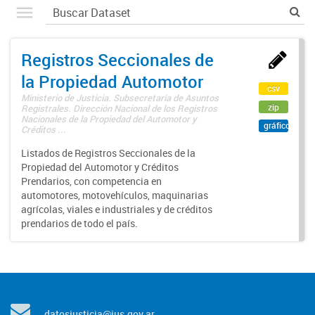
Registros Seccionales de
la Propiedad Automotor
csv
Ministerio de Justicia. Subsecretaría de Asuntos
zip
Registrales. Dirección Nacional de los Registros
Nacionales de la Propiedad del Automotor y
gráfico
Créditos ...
Listados de Registros Seccionales de la
Propiedad del Automotor y Créditos
Prendarios, con competencia en
automotores, motovehículos, maquinarias
agrícolas, viales e industriales y de créditos
prendarios de todo el país.
datosjusticia@jus.gov.ar