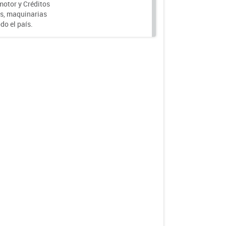
motor y Créditos
s, maquinarias
do el país.