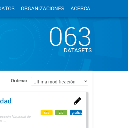
DATOS
ORGANIZACIONES
ACERCA
063
DATASETS
Ordenar
edad
csv
zip
gráfico
rección Nacional de
 ...